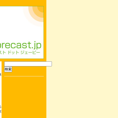
検
索:
体
る
案