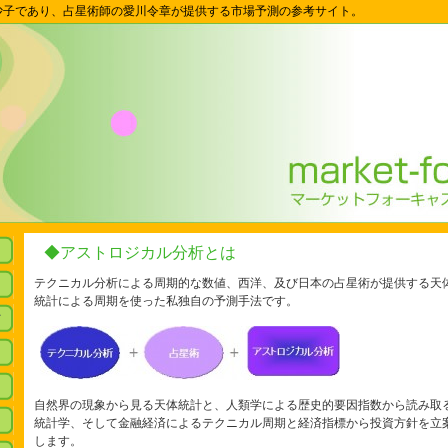
沙子であり、占星術師の愛川令章が提供する市場予測の参考サイト。
◆アストロジカル分析とは
テクニカル分析による周期的な数値、西洋、及び日本の占星術が提供する天
統計による周期を使った私独自の予測手法です。
て
自然界の現象から見る天体統計と、人類学による歴史的要因指数から読み取
統計学、そして金融経済によるテクニカル周期と経済指標から投資方針を立
します。